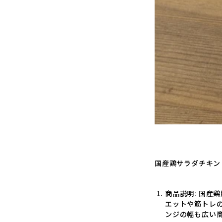
国産鶏サラダチキン
商品説明
: 国
エットや筋トレ
ンジの幅も広い