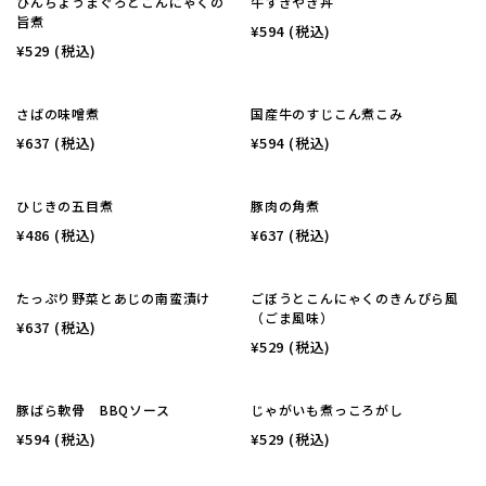
びんちょうまぐろとこんにゃくの
牛すきやき丼
旨煮
¥594
(税込)
¥529
(税込)
さばの味噌煮
国産牛のすじこん煮こみ
¥637
(税込)
¥594
(税込)
ひじきの五目煮
豚肉の角煮
¥486
(税込)
¥637
(税込)
たっぷり野菜とあじの南蛮漬け
ごぼうとこんにゃくのきんぴら風
（ごま風味）
¥637
(税込)
¥529
(税込)
豚ばら軟骨 BBQソース
じゃがいも煮っころがし
¥594
(税込)
¥529
(税込)