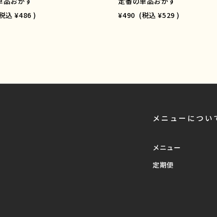
単品おかず
定番の単品おかず
(税込
¥486
)
¥490
(税込
¥529
)
メニューについ
メニュー
定期便