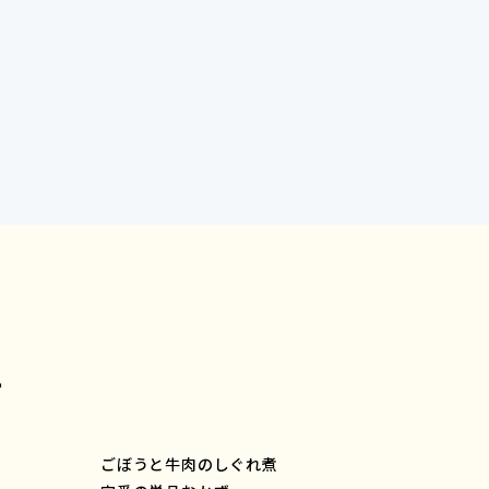
ー
ごぼうと牛肉のしぐれ煮