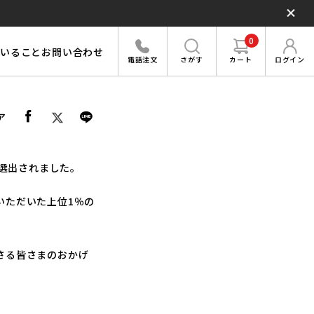
0
いること
お問い合わせ
さがす
カート
ログイン
電話注文
ア
に選出されました。
いただいた上位1％の
さる皆さまのおかげ