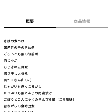
概要
商品情報
さばの煮つけ
国産竹の子の含め煮
ごろっと野菜の筑前煮
肉じゃが
ひじきの五目煮
切り干し大根煮
具だくさん卯の花
じゃがいも煮っころがし
たっぷり野菜とあじの南蛮漬け
ごぼうとこんにゃくのきんぴら風（ごま風味）
昔ながらの金時豆煮